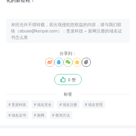
未经允许不得转载，若出现侵犯您权益的内容，请与我们联
络（abuse@kenpai.com）：
垦派科技
»
新网注册的域名证
书怎么查
分享到：





0 赞

标签
垦派科技
域名安全
域名注册
域名管理
域名证书
新网
查询方法