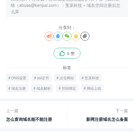
络（abuse@kenpai.com）：
垦派科技
»
域名空间注册后怎
么弄
分享到：





0 赞

标签
DNS设置
ssl证书
企业网站
垦派科技
域名注册
域名解析
空间绑定
网站上线
上一篇
下一篇
怎么查询域名能不能注册
新网注册域名怎么备案