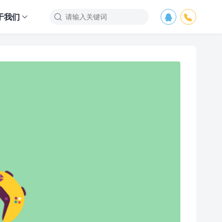
于我们


