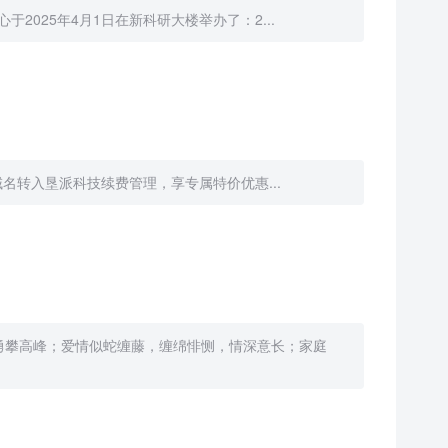
025年4月1日在新科研大楼举办了：2...
域名转入垦派科技续费管理，享专属特价优惠...
勇攀高峰；爱情似蛇缠藤，缠绵悱恻，情深意长；家庭