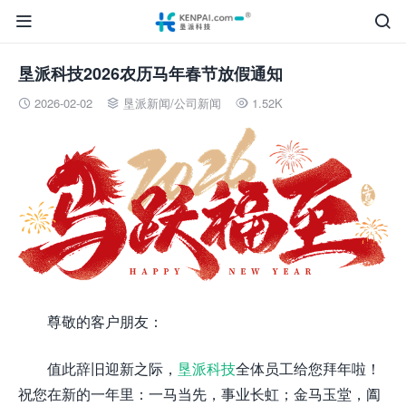


垦派科技2026农历马年春节放假通知
2026-02-02
垦派新闻
/
公司新闻
1.52K



尊敬的客户朋友：
值此辞旧迎新之际，
垦派科技
全体员工给您拜年啦！
祝您在新的一年里：一马当先，事业长虹；金马玉堂，阖