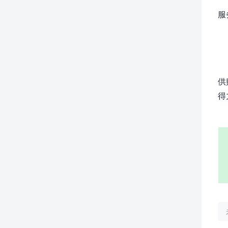
服
供
得