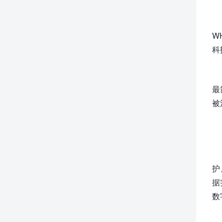
W
科
最
被
护
据
数