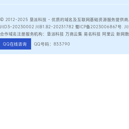
© 2012-2025
垦派科技
- 优质的
域名
及互联网基础资源服务提供商
川D3-20230002
川B1.B2-20231782
蜀ICP备2023006867号.
川
合作域名注册服务机构：垦派科技 万商云集 易名科技 阿里云 新网数
QQ在线咨询
QQ号码：833790