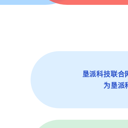
垦派科技联合
为垦派