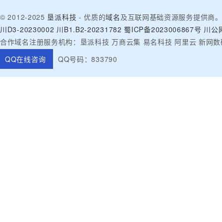
© 2012-2025
垦派科技
- 优质的
域名
及互联网基础资源服务提供商
川D3-20230002
川B1.B2-20231782
蜀ICP备2023006867号
川公网
合作域名注册服务机构：垦派科技 万商云集 易名科技 阿里云 新网数
QQ在线咨询
QQ号码：833790