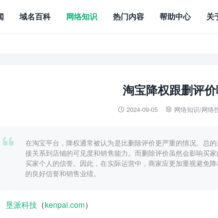
闻
域名百科
网络知识
热门内容
帮助中心
关
淘宝降权跟删评价
2024-09-05
网络知识
/
网络



在淘宝平台，降权通常被认为是比删除评价更严重的情况。总的
接关系到店铺的可见度和销售能力。而删除评价虽然会影响买家
买家个人的信誉。因此，在实际运营中，商家应更加重视避免降
的良好信誉和销售业绩。
垦派科技
（
kenpai.com
）