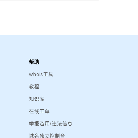
帮助
whois工具
教程
知识库
在线工单
举报滥用/违法信息
域名独立控制台