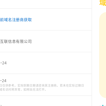
当前域名注册商获取
五互联信息有限公司
1-24
-24
日仅供参考。实际到期日期请咨询其注册商。若未在实际过期日
域名访问将异常，如网站无法打开。