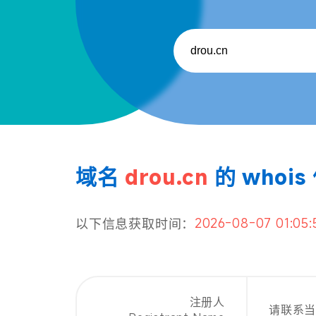
域名
drou.cn
的 whois
2026-08-07 01:05:
以下信息获取时间：
注册人
请联系