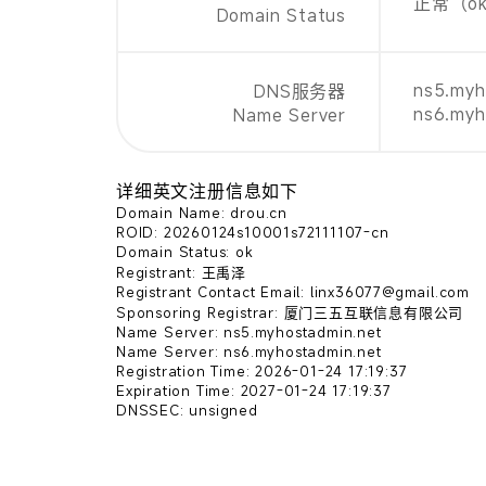
正常（o
Domain Status
ns5.myh
DNS服务器
ns6.myh
Name Server
详细英文注册信息如下
Domain Name: drou.cn

ROID: 20260124s10001s72111107-cn

Domain Status: ok

Registrant: 王禹泽

Registrant Contact Email: linx36077@gmail.com

Sponsoring Registrar: 厦门三五互联信息有限公司

Name Server: ns5.myhostadmin.net

Name Server: ns6.myhostadmin.net

Registration Time: 2026-01-24 17:19:37

Expiration Time: 2027-01-24 17:19:37
