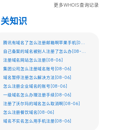
更多WHOIS查询记录
相关知识
腾讯有域名了怎么注册邮箱啊苹果手机[08-06]
自己备案的域名被别人注册了怎么办[08-06]
注册域名网站怎么注册[08-06]
集团公司怎么注册域名账号[08-06]
域名暂停注册怎么解决方法[08-06]
怎么注册企业域名的账号[08-06]
一级域名怎么办理注册手续[08-06]
注册了沃尔玛的域名怎么取消啊[08-06]
怎么注册餐饮域名[08-06]
域名不实名怎么用手机注册[08-06]