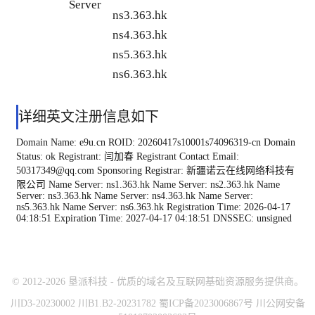
Server
ns3.363.hk
ns4.363.hk
ns5.363.hk
ns6.363.hk
详细英文注册信息如下
Domain Name: e9u.cn ROID: 20260417s10001s74096319-cn Domain
Status: ok Registrant: 闫加春 Registrant Contact Email:
50317349@qq.com Sponsoring Registrar: 新疆诺云在线网络科技有
限公司 Name Server: ns1.363.hk Name Server: ns2.363.hk Name
Server: ns3.363.hk Name Server: ns4.363.hk Name Server:
ns5.363.hk Name Server: ns6.363.hk Registration Time: 2026-04-17
04:18:51 Expiration Time: 2027-04-17 04:18:51 DNSSEC: unsigned
© 2012-2026 垦派科技 - 优质的域名及互联网基础资源服务提供商。
川D3-20230002 川B1.B2-20231782 蜀ICP备2023006867号 川公网安备