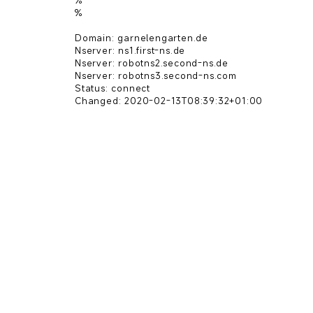
% 

% 

Domain: garnelengarten.de

Nserver: ns1.first-ns.de

Nserver: robotns2.second-ns.de

Nserver: robotns3.second-ns.com

Status: connect
