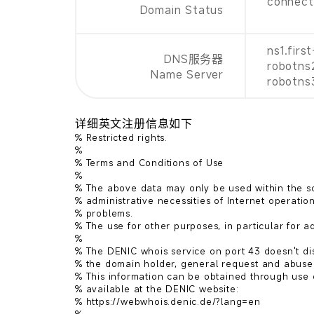
connect
Domain Status
ns1.firs
DNS服务器
robotns
Name Server
robotns
详细英文注册信息如下
% Restricted rights.

% 

% Terms and Conditions of Use

% 

% The above data may only be used within the sc
% administrative necessities of Internet operation
% problems.

% The use for other purposes, in particular for adv
% 

% The DENIC whois service on port 43 doesn't di
% the domain holder, general request and abuse 
% This information can be obtained through use 
% available at the DENIC website:

% https://webwhois.denic.de/?lang=en
