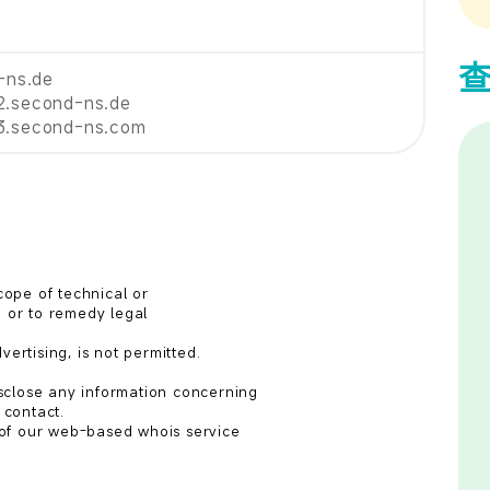
t-ns.de
2.second-ns.de
3.second-ns.com
ope of technical or

 or to remedy legal

ertising, is not permitted.

sclose any information concerning

contact.

of our web-based whois service
