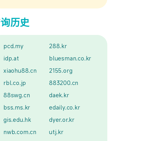
查询历史
pcd.my
288.kr
idp.at
bluesman.co.kr
xiaohu88.cn
2155.org
rbl.co.jp
883200.cn
88swg.cn
daek.kr
bss.ms.kr
edaily.co.kr
gis.edu.hk
dyer.or.kr
nwb.com.cn
utj.kr