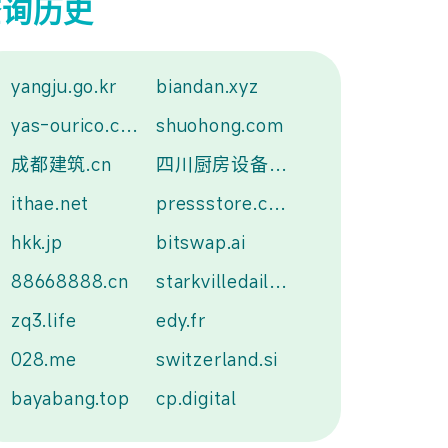
查询历史
yangju.go.kr
biandan.xyz
yas-ourico.com
shuohong.com
成都建筑.cn
四川厨房设备.中国
ithae.net
pressstore.com.tw
hkk.jp
bitswap.ai
88668888.cn
starkvilledailynews.com
zq3.life
edy.fr
028.me
switzerland.si
bayabang.top
cp.digital