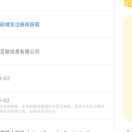
当前域名注册商获取
五互联信息有限公司
3-02
3-02
日仅供参考。实际到期日期请咨询其注册商。若未在实际过期日
域名访问将异常，如网站无法打开。