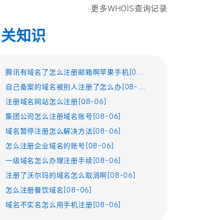
更多WHOIS查询记录
相关知识
腾讯有域名了怎么注册邮箱啊苹果手机[08-06]
自己备案的域名被别人注册了怎么办[08-06]
注册域名网站怎么注册[08-06]
集团公司怎么注册域名账号[08-06]
域名暂停注册怎么解决方法[08-06]
怎么注册企业域名的账号[08-06]
一级域名怎么办理注册手续[08-06]
注册了沃尔玛的域名怎么取消啊[08-06]
怎么注册餐饮域名[08-06]
域名不实名怎么用手机注册[08-06]