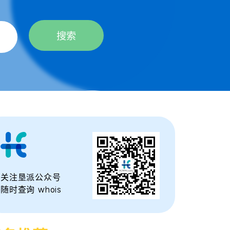
搜索
关注垦派公众号
随时查询 whois