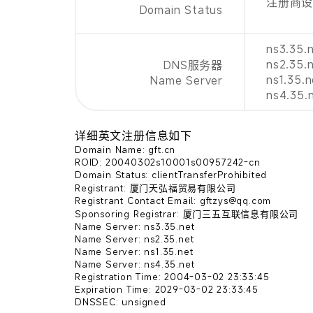
注册商设置禁
Domain Status
ns3.35.
ns2.35.
DNS服务器
ns1.35.n
Name Server
ns4.35.
详细英文注册信息如下
Domain Name: gft.cn

ROID: 20040302s10001s00957242-cn

Domain Status: clientTransferProhibited

Registrant: 厦门天弘福贸易有限公司

Registrant Contact Email: gftzys@qq.com

Sponsoring Registrar: 厦门三五互联信息有限公司

Name Server: ns3.35.net

Name Server: ns2.35.net

Name Server: ns1.35.net

Name Server: ns4.35.net

Registration Time: 2004-03-02 23:33:45

Expiration Time: 2029-03-02 23:33:45
