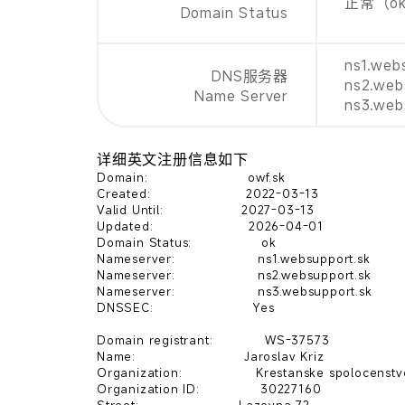
正常（o
Domain Status
ns1.web
DNS服务器
ns2.web
Name Server
ns3.web
详细英文注册信息如下
Domain:                       owf.sk

Created:                      2022-03-13

Valid Until:                  2027-03-13

Updated:                      2026-04-01

Domain Status:                ok

Nameserver:                   ns1.websupport.sk

Nameserver:                   ns2.websupport.sk

Nameserver:                   ns3.websupport.sk

DNSSEC:                       Yes

Domain registrant:            WS-37573

Name:                         Jaroslav Kriz

Organization:                 Krestanske spolocenst
Organization ID:              30227160
