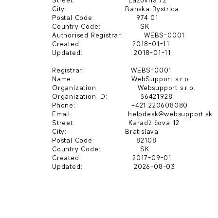
Street:                       Lazovna 72

City:                         Banska Bystrica

Postal Code:                  974 01

Country Code:                 SK

Authorised Registrar:         WEBS-0001

Created:                      2018-01-11

Updated:                      2018-01-11

Registrar:                    WEBS-0001

Name:                         WebSupport s.r.o.

Organization:                 Websupport s.r.o.

Organization ID:              36421928

Phone:                        +421.220608080

Email:                        helpdesk@websupport.sk

Street:                       Karadžičova 12

City:                         Bratislava

Postal Code:                  82108

Country Code:                 SK

Created:                      2017-09-01
