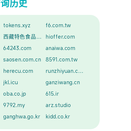
查询历史
tokens.xyz
f6.com.tw
西藏特色食品.中国
hioffer.com
64243.com
anaiwa.com
saosen.com.cn
8591.com.tw
herecu.com
runzhiyuan.com
jkl.icu
ganziwang.cn
oba.co.jp
615.ir
9792.my
arz.studio
ganghwa.go.kr
kidd.co.kr