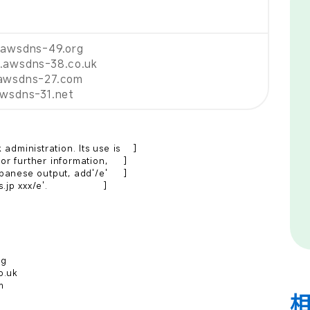
.awsdns-49.org
.awsdns-38.co.uk
awsdns-27.com
awsdns-31.net
ministration. Its use is    ]

r further information,     ]

panese output, add'/e'     ]

xxx/e'.                 ]

g

.uk


