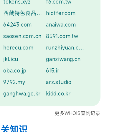
tokens.xyz
f6.com.tw
西藏特色食品.中国
hioffer.com
64243.com
anaiwa.com
saosen.com.cn
8591.com.tw
herecu.com
runzhiyuan.com
jkl.icu
ganziwang.cn
oba.co.jp
615.ir
9792.my
arz.studio
ganghwa.go.kr
kidd.co.kr
更多WHOIS查询记录
相关知识