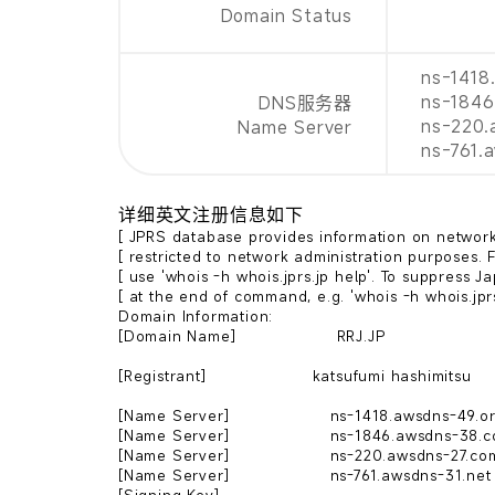
Domain Status
ns-1418
ns-1846
DNS服务器
ns-220.
Name Server
ns-761.
详细英文注册信息如下
[ JPRS database provides information on network ad
[ restricted to network administration purposes. Fo
[ use 'whois -h whois.jprs.jp help'. To suppress Ja
[ at the end of command, e.g. 'whois -h whois.jprs.jp 
Domain Information:

[Domain Name]                   RRJ.JP

[Registrant]                    katsufumi hashimitsu

[Name Server]                   ns-1418.awsdns-49.or
[Name Server]                   ns-1846.awsdns-38.co
[Name Server]                   ns-220.awsdns-27.com
[Name Server]                   ns-761.awsdns-31.net
