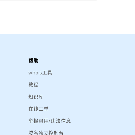
帮助
whois工具
教程
知识库
在线工单
举报滥用/违法信息
域名独立控制台