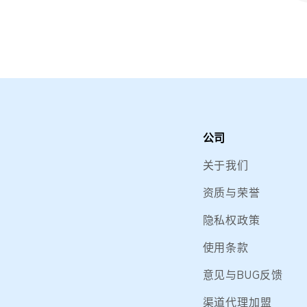
公司
关于我们
资质与荣誉
隐私权政策
使用条款
意见与BUG反馈
渠道代理加盟