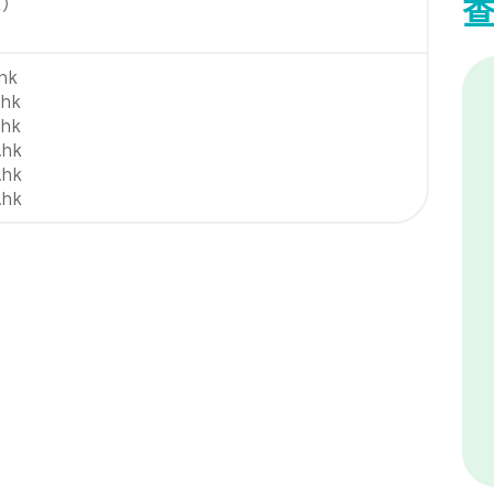
k）
.hk
.hk
.hk
.hk
.hk
.hk