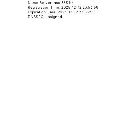
Name Server: ns6.363.hk

Registration Time: 2025-12-12 23:53:58

Expiration Time: 2026-12-12 23:53:58
