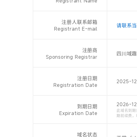
Registrant Name
注册人联系邮箱
请联系
Registrant E-mail
注册商
四川域
Sponsoring Registrar
注册日期
2025-12
Registration Date
2026-12
到期日期
此域名到期
Expiration Date
期前续费，
域名状态