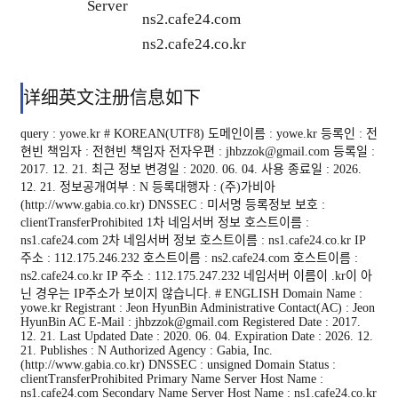
Server
ns2.cafe24.com
ns2.cafe24.co.kr
详细英文注册信息如下
query : yowe.kr # KOREAN(UTF8) 도메인이름 : yowe.kr 등록인 : 전
현빈 책임자 : 전현빈 책임자 전자우편 : jhbzzok@gmail.com 등록일 :
2017. 12. 21. 최근 정보 변경일 : 2020. 06. 04. 사용 종료일 : 2026.
12. 21. 정보공개여부 : N 등록대행자 : (주)가비아
(http://www.gabia.co.kr) DNSSEC : 미서명 등록정보 보호 :
clientTransferProhibited 1차 네임서버 정보 호스트이름 :
ns1.cafe24.com 2차 네임서버 정보 호스트이름 : ns1.cafe24.co.kr IP
주소 : 112.175.246.232 호스트이름 : ns2.cafe24.com 호스트이름 :
ns2.cafe24.co.kr IP 주소 : 112.175.247.232 네임서버 이름이 .kr이 아
닌 경우는 IP주소가 보이지 않습니다. # ENGLISH Domain Name :
yowe.kr Registrant : Jeon HyunBin Administrative Contact(AC) : Jeon
HyunBin AC E-Mail : jhbzzok@gmail.com Registered Date : 2017.
12. 21. Last Updated Date : 2020. 06. 04. Expiration Date : 2026. 12.
21. Publishes : N Authorized Agency : Gabia, Inc.
(http://www.gabia.co.kr) DNSSEC : unsigned Domain Status :
clientTransferProhibited Primary Name Server Host Name :
ns1.cafe24.com Secondary Name Server Host Name : ns1.cafe24.co.kr