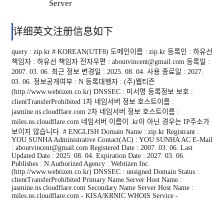
Server
详细英文注册信息如下
query : zip.kr # KOREAN(UTF8) 도메인이름 : zip.kr 등록인 : 하유선
책임자 : 하유선 책임자 전자우편 : aboutvincent@gmail.com 등록일 :
2007. 03. 06. 최근 정보 변경일 : 2025. 08. 04. 사용 종료일 : 2027.
03. 06. 정보공개여부 : N 등록대행자 : (주)웹티즌
(http://www.webtizen.co.kr) DNSSEC : 미서명 등록정보 보호 :
clientTransferProhibited 1차 네임서버 정보 호스트이름 :
jasmine.ns.cloudflare.com 2차 네임서버 정보 호스트이름 :
miles.ns.cloudflare.com 네임서버 이름이 .kr이 아닌 경우는 IP주소가
보이지 않습니다. # ENGLISH Domain Name : zip.kr Registrant :
YOU SUNHA Administrative Contact(AC) : YOU SUNHA AC E-Mail
: aboutvincent@gmail.com Registered Date : 2007. 03. 06. Last
Updated Date : 2025. 08. 04. Expiration Date : 2027. 03. 06.
Publishes : N Authorized Agency : Webtizen Inc.
(http://www.webtizen.co.kr) DNSSEC : unsigned Domain Status :
clientTransferProhibited Primary Name Server Host Name :
jasmine.ns.cloudflare.com Secondary Name Server Host Name :
miles.ns.cloudflare.com - KISA/KRNIC WHOIS Service -