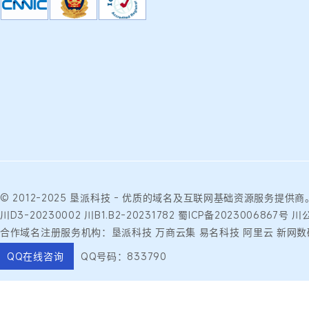
© 2012-2025
垦派科技
- 优质的
域名
及互联网基础资源服务提供商
川D3-20230002
川B1.B2-20231782
蜀ICP备2023006867号
川公
合作域名注册服务机构：垦派科技 万商云集 易名科技 阿里云 新网数
QQ在线咨询
QQ号码：833790