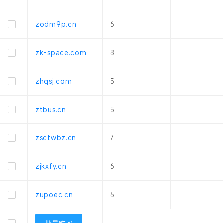
zodm9p.cn
6
zk-space.com
8
zhqsj.com
5
ztbus.cn
5
zsctwbz.cn
7
zjkxfy.cn
6
zupoec.cn
6