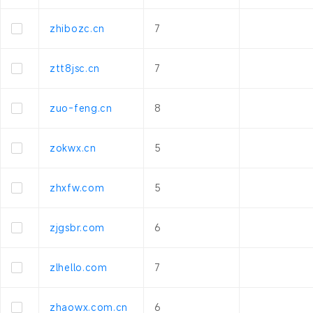
zhibozc.cn
7
ztt8jsc.cn
7
zuo-feng.cn
8
zokwx.cn
5
zhxfw.com
5
zjgsbr.com
6
zlhello.com
7
zhaowx.com.cn
6