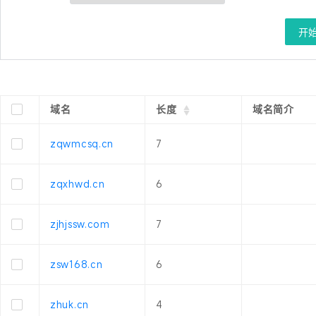
开
域名
长度
域名简介
zqwmcsq.cn
7
zqxhwd.cn
6
zjhjssw.com
7
zsw168.cn
6
zhuk.cn
4