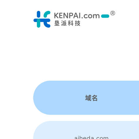
域名
aiheda.com