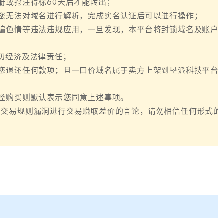
册或抢注得标60天后才能转出；
您无法对域名进行解析，完成实名认证后可以进行操作；
骗色情等违法违规应用，一旦发现，本平台将封锁域名及账
切经济及法律责任；
您退还任何款项；且一口价域名属于卖方上架到垦派科技平
经购买则默认表示您同意上述事项。
名交易规则漏洞进行交易赚取差价的言论，请勿相信任何形式