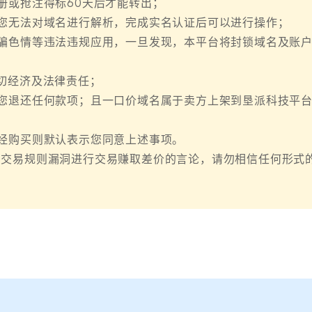
册或抢注得标60天后才能转出；
您无法对域名进行解析，完成实名认证后可以进行操作；
骗色情等违法违规应用，一旦发现，本平台将封锁域名及账
切经济及法律责任；
您退还任何款项；且一口价域名属于卖方上架到垦派科技平
经购买则默认表示您同意上述事项。
名交易规则漏洞进行交易赚取差价的言论，请勿相信任何形式