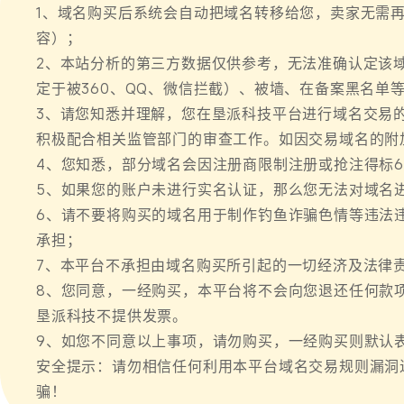
1、域名购买后系统会自动把域名转移给您，卖家无需
容）；
2、本站分析的第三方数据仅供参考，无法准确认定该
定于被360、QQ、微信拦截）、被墙、在备案黑名单
3、请您知悉并理解，您在垦派科技平台进行域名交易
积极配合相关监管部门的审查工作。如因交易域名的附
4、您知悉，部分域名会因注册商限制注册或抢注得标6
5、如果您的账户未进行实名认证，那么您无法对域名
6、请不要将购买的域名用于制作钓鱼诈骗色情等违法
承担；
7、本平台不承担由域名购买所引起的一切经济及法律
8、您同意，一经购买，本平台将不会向您退还任何款
垦派科技不提供发票。
9、如您不同意以上事项，请勿购买，一经购买则默认
安全提示：请勿相信任何利用本平台域名交易规则漏洞
骗！