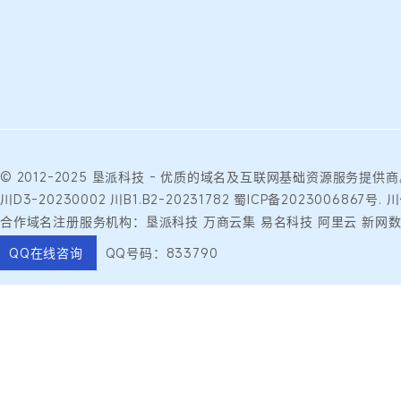
© 2012-2025
垦派科技
- 优质的
域名
及互联网基础资源服务提供商
川D3-20230002
川B1.B2-20231782
蜀ICP备2023006867号.
川
合作域名注册服务机构：垦派科技 万商云集 易名科技 阿里云 新网数
QQ在线咨询
QQ号码：833790