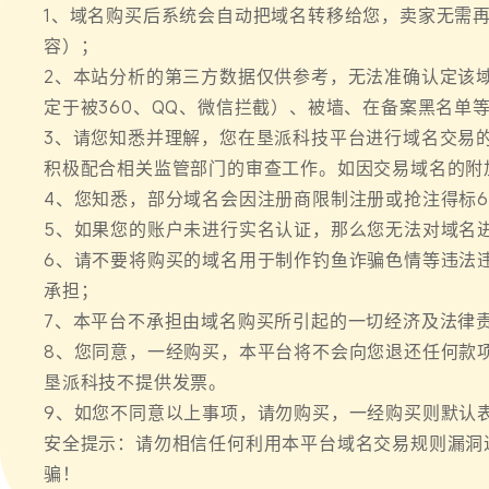
1、域名购买后系统会自动把域名转移给您，卖家无需
容）；
2、本站分析的第三方数据仅供参考，无法准确认定该
定于被360、QQ、微信拦截）、被墙、在备案黑名单
3、请您知悉并理解，您在垦派科技平台进行域名交易
积极配合相关监管部门的审查工作。如因交易域名的附
4、您知悉，部分域名会因注册商限制注册或抢注得标6
5、如果您的账户未进行实名认证，那么您无法对域名
6、请不要将购买的域名用于制作钓鱼诈骗色情等违法
承担；
7、本平台不承担由域名购买所引起的一切经济及法律
8、您同意，一经购买，本平台将不会向您退还任何款
垦派科技不提供发票。
9、如您不同意以上事项，请勿购买，一经购买则默认
安全提示：请勿相信任何利用本平台域名交易规则漏洞
骗！