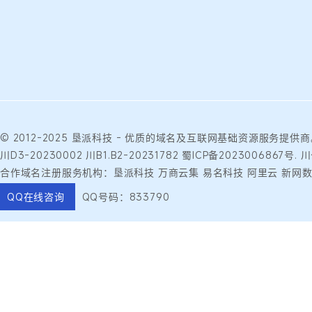
© 2012-2025
垦派科技
- 优质的
域名
及互联网基础资源服务提供商
川D3-20230002
川B1.B2-20231782
蜀ICP备2023006867号.
川
合作域名注册服务机构：垦派科技 万商云集 易名科技 阿里云 新网数
QQ在线咨询
QQ号码：833790