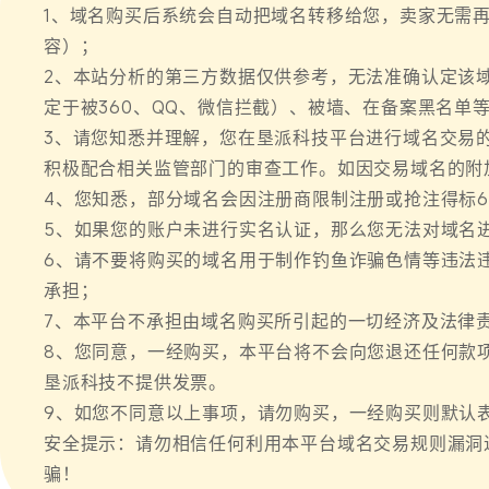
1、域名购买后系统会自动把域名转移给您，卖家无需
容）；
2、本站分析的第三方数据仅供参考，无法准确认定该
定于被360、QQ、微信拦截）、被墙、在备案黑名单
3、请您知悉并理解，您在垦派科技平台进行域名交易
积极配合相关监管部门的审查工作。如因交易域名的附
4、您知悉，部分域名会因注册商限制注册或抢注得标6
5、如果您的账户未进行实名认证，那么您无法对域名
6、请不要将购买的域名用于制作钓鱼诈骗色情等违法
承担；
7、本平台不承担由域名购买所引起的一切经济及法律
8、您同意，一经购买，本平台将不会向您退还任何款
垦派科技不提供发票。
9、如您不同意以上事项，请勿购买，一经购买则默认
安全提示：请勿相信任何利用本平台域名交易规则漏洞
骗！