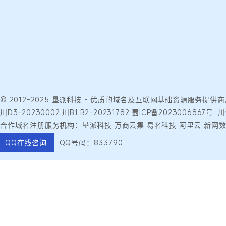
© 2012-2025
垦派科技
- 优质的
域名
及互联网基础资源服务提供商
川D3-20230002
川B1.B2-20231782
蜀ICP备2023006867号.
川
合作域名注册服务机构：垦派科技 万商云集 易名科技 阿里云 新网数
QQ在线咨询
QQ号码：833790