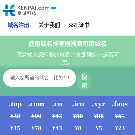
域名注册
关于我们
SSL证书
使用域名检查器搜索可用域名
只需输入您想要的域名并立即确定它是否可
用。
搜
索
.top
.com
.cn
.icu
.xyz
.fans
¥30
¥90
¥43
¥90
¥90
¥65
¥15
¥78
¥43
¥8
¥5
¥23