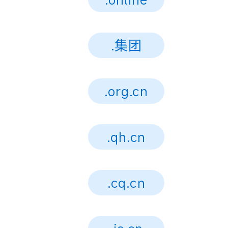
.集团
.org.cn
.qh.cn
.cq.cn