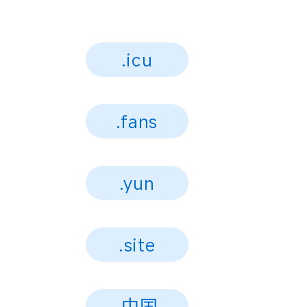
.icu
.fans
.yun
.site
.中国