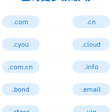
.com
.cn
.cyou
.cloud
.com.cn
.info
.bond
.email
.store
.vip