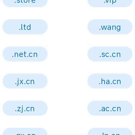
.ltd
.wang
.net.cn
.sc.cn
.jx.cn
.ha.cn
.zj.cn
.ac.cn