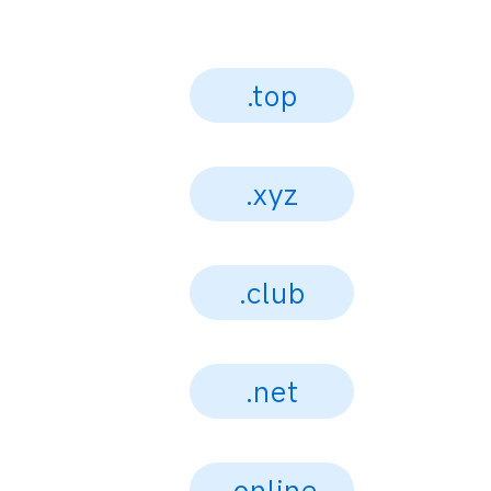
.top
.xyz
.club
.net
.online