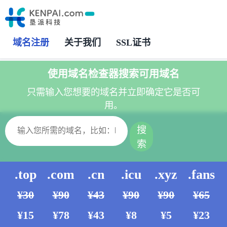
域名注册
关于我们
SSL证书
使用域名检查器搜索可用域名
只需输入您想要的域名并立即确定它是否可
用。
搜
索
.top
.com
.cn
.icu
.xyz
.fans
¥30
¥90
¥43
¥90
¥90
¥65
¥15
¥78
¥43
¥8
¥5
¥23