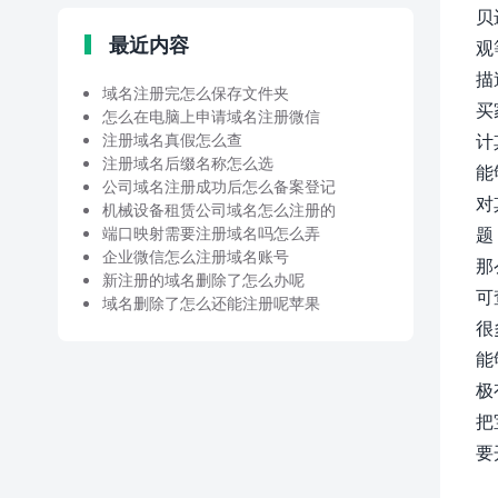
贝
最近内容
观
描
域名注册完怎么保存文件夹
买
怎么在电脑上申请域名注册微信
注册域名真假怎么查
计
注册域名后缀名称怎么选
能
公司域名注册成功后怎么备案登记
对
机械设备租赁公司域名怎么注册的
端口映射需要注册域名吗怎么弄
题
企业微信怎么注册域名账号
那
新注册的域名删除了怎么办呢
可
域名删除了怎么还能注册呢苹果
很
能
极
把
要