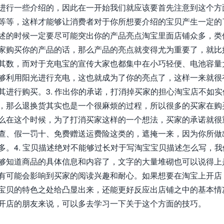
进行一些介绍的，因此在一开始我们就应该要首先注意到这个方
等等，这样才能够让消费者对于你所想要介绍的宝贝产生一定的了
述的时候一定要尽可能突出你的产品亮点淘宝里面店铺众多，类
家购买你的产品的话，那么产品的亮点就变得尤为重要了，就比
其数，而对于充电宝的宣传大家也都集中在小巧轻便、电池容量
够利用阳光进行充电，这也就成为了你的亮点了，这样一来就很
其进行购买。3. 作出你的承诺，打消掉买家的担心淘宝店不如
，那么退换货其实也是一个很麻烦的过程，所以很多的买家在购
么在这个时候，为了打消买家这样的一个想法，买家的承诺就很
查、假一罚十、免费赠送运费险这类的，遮掩一来，因为你所做
多。4. 宝贝描述绝对不能够过长对于写淘宝宝贝描述怎么写，
够知道商品的具体信息和内容了，文字的大量堆砌也可以说得上
有可能会影响到买家的阅读兴趣和耐心。如果想要在淘宝上开店
宝贝的特色之处给凸显出来，还能更好反应出店铺之中的基本情
开店的朋友来说，可以多去学习一下关于这个方面的技巧。