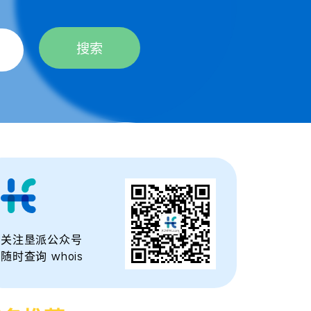
搜索
关注垦派公众号
随时查询 whois