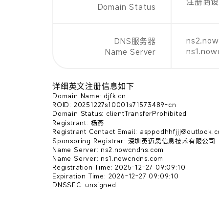
注册商设置禁
Domain Status
ns2.now
DNS服务器
ns1.now
Name Server
详细英文注册信息如下
Domain Name: djfk.cn

ROID: 20251227s10001s71573489-cn

Domain Status: clientTransferProhibited

Registrant: 杨燕

Registrant Contact Email: asppodhhfjjj@outlook.c
Sponsoring Registrar: 深圳英迈思信息技术有限公司

Name Server: ns2.nowcndns.com

Name Server: ns1.nowcndns.com

Registration Time: 2025-12-27 09:09:10

Expiration Time: 2026-12-27 09:09:10
