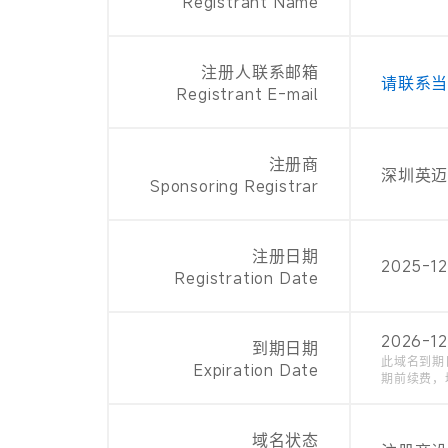
Registrant Name
注册人联系邮箱
请联系
Registrant E-mail
注册商
深圳英
Sponsoring Registrar
注册日期
2025-12
Registration Date
2026-12
到期日期
此域名到期
Expiration Date
期前续费，
域名状态