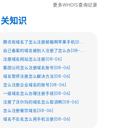
更多WHOIS查询记录
相关知识
腾讯有域名了怎么注册邮箱啊苹果手机[08-06]
自己备案的域名被别人注册了怎么办[08-06]
注册域名网站怎么注册[08-06]
集团公司怎么注册域名账号[08-06]
域名暂停注册怎么解决方法[08-06]
怎么注册企业域名的账号[08-06]
一级域名怎么办理注册手续[08-06]
注册了沃尔玛的域名怎么取消啊[08-06]
怎么注册餐饮域名[08-06]
域名不实名怎么用手机注册[08-06]