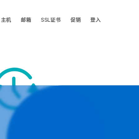
主机
邮箱
SSL证书
促销
登入