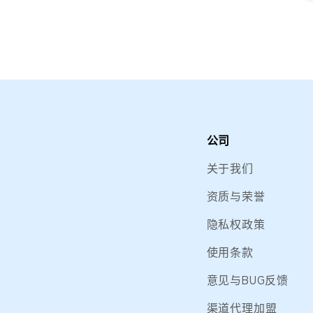
公司
关于我们
资质与荣誉
隐私权政策
使用条款
意见与BUG反馈
渠道代理加盟