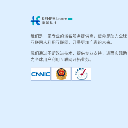
我们是一家专业的域名服务提供商，使命是助力全球
互联网人利用互联网，开垦更加广袤的未来。
我们通过不断改进技术、提供专业支持，进而实现助
力全球用户利用互联网开拓业务。