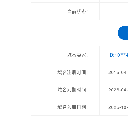
当前状态：
ID:10***
域名卖家：
2015-04
域名注册时间：
2026-04
域名到期时间：
2025-10
域名入库日期：