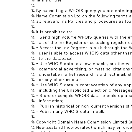
% Terms of Use

%

% By submitting a WHOIS query you are entering
% Name Commission Ltd on the following terms an
% all relevant .nz Policies and procedures as foun
%

% It is prohibited to:

% - Send high volume WHOIS queries with the eff
%   all of the .nz Register or collecting register d
% - Access the .nz Register in bulk through the W
%   user is able to access WHOIS data other than
%   to the database);

% - Use WHOIS data to allow, enable, or otherwis
%   commercial advertising, or mass solicitations t
%   undertake market research via direct mail, el
%   or any other medium;

% - Use WHOIS data in contravention of any appli
%   including the Unsolicited Electronic Messages
% - Store or compile WHOIS data to build up a se
%   information;

% - Publish historical or non-current versions of
% - Publish any WHOIS data in bulk.

%

% Copyright Domain Name Commission Limited (a
% New Zealand Incorporated) which may enforce i