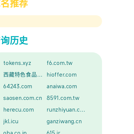
域名推荐
查询历史
tokens.xyz
f6.com.tw
西藏特色食品.中国
hioffer.com
64243.com
anaiwa.com
saosen.com.cn
8591.com.tw
herecu.com
runzhiyuan.com
jkl.icu
ganziwang.cn
oba.co.jp
615.ir