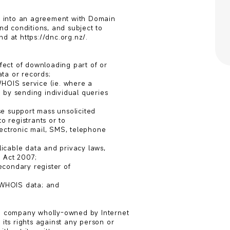
 into an agreement with Domain

d conditions, and subject to

d at https://dnc.org.nz/.

ect of downloading part of or

ata or records;

HOIS service (ie. where a

 by sending individual queries

e support mass unsolicited

o registrants or to

ectronic mail, SMS, telephone

cable data and privacy laws,

 Act 2007;

condary register of

 WHOIS data; and

 company wholly-owned by Internet

ts rights against any person or
