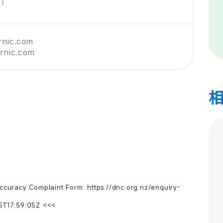
k）
rnic.com
ernic.com
curacy Complaint Form: https://dnc.org.nz/enquiry-
T17:59:05Z <<<
