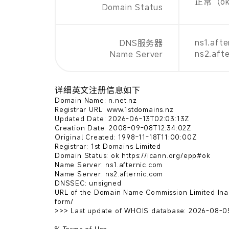
正常（o
Domain Status
ns1.afte
DNS服务器
ns2.aft
Name Server
详细英文注册信息如下
Domain Name: n.net.nz

Registrar URL: www.1stdomains.nz

Updated Date: 2026-06-13T02:03:13Z

Creation Date: 2008-09-08T12:34:02Z

Original Created: 1998-11-18T11:00:00Z

Registrar: 1st Domains Limited

Domain Status: ok https://icann.org/epp#ok

Name Server: ns1.afternic.com

Name Server: ns2.afternic.com

DNSSEC: unsigned

URL of the Domain Name Commission Limited Inac
form/

>>> Last update of WHOIS database: 2026-08-05