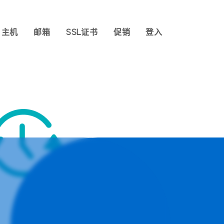
主机
邮箱
SSL证书
促销
登入