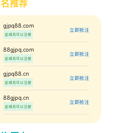
域名推荐
gjpq88.com
立即抢注
此域名可以注册
88gjpq.com
立即抢注
此域名可以注册
gjpq88.cn
立即抢注
此域名可以注册
88gjpq.cn
立即抢注
此域名可以注册