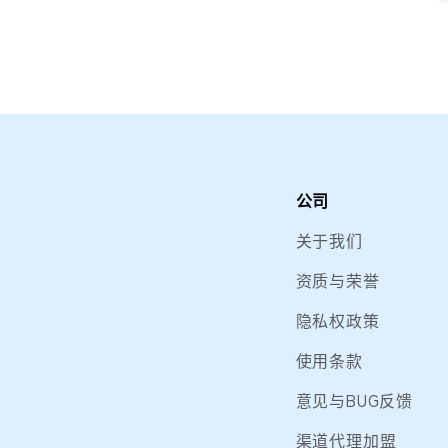
公司
关于我们
资质与荣誉
隐私权政策
使用条款
意见与BUG反馈
渠道代理加盟