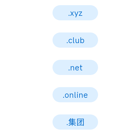
.xyz
.club
.net
.online
.集团