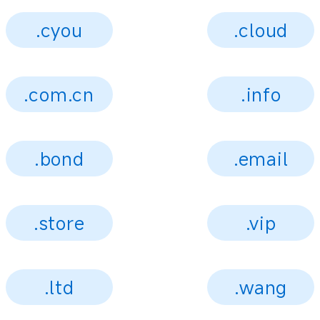
.cyou
.cloud
.com.cn
.info
.bond
.email
.store
.vip
.ltd
.wang