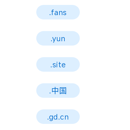
.fans
.yun
.site
.中国
.gd.cn